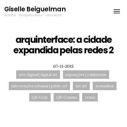
Giselle Beiguelman
Toggle
Artista · Pesquisadora · Curadora
naviga
arquinterface: a cidade
expandida pelas redes 2
Posted
07-11-2015
Tags:
arte digital | digital art
exposições | exhibitions
intervenções urbanas | public art
net art
nomadism
QR-Code
QR-Comms
remix