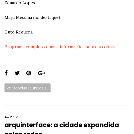
Eduardo Lopes
Maya Messina (no destaque)
Guto Requena
Programa completo e mais informações sobre as obras
Share
this
Categories:
curadorias | curatorial
page:
PREV
arquinterface: a cidade expandida