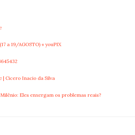
e
7 a 19/AGOSTO) « youPIX
23645432
 | Cicero Inacio da Silva
ilênio: Eles enxergam os problemas reais?