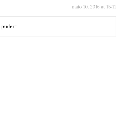
maio 10, 2016 at 15:11
puder!!!