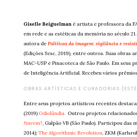
Giselle Beiguelman
é artista e professora da F
em rede e as estéticas da memória no século 2
autora de
Políticas da imagem: vigilância e resis
(Edições Sesc, 2019), entre outros. Suas obras 
MAC-USP e Pinacoteca de São Paulo. Em seus pro
de Inteligência Artificial. Recebeu vários prêmio
OBRAS ARTÍSTICAS E CURADORIAS (ES
Entre seus projetos artísticos recentes desta
(2019)
Odiolândia.
Outros projetos relacionados 
Nuvem?
, Galpão VB (São Paulo). Participou das 
2014);
The Algorithmic Revolution
, ZKM (Karlsru