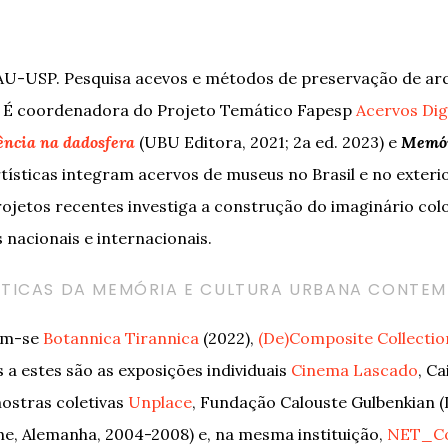
AU-USP. Pesquisa acevos e métodos de preservação de arqu
1. É coordenadora do Projeto Temático Fapesp
Acervos Digi
tência na dadosfera
(UBU Editora, 2021; 2a ed. 2023) e
Memór
artísticas integram acervos de museus no Brasil e no exte
jetos recentes investiga a construção do imaginário colon
s nacionais e internacionais.
TÉTICAS DA MEMÓRIA E CULTURA URBANA CONTE
cam-se
Botannica Tirannica
(2022),
(De)Composite Collectio
a estes são as exposições individuais
Cinema Lascado
, Ca
mostras coletivas
Unplace
, Fundação Calouste Gulbenkian (Li
he, Alemanha, 2004-2008) e, na mesma instituição,
NET_Co