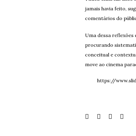
jamais havia feito, su
comentários do públi
Uma dessa reflexões 
procurando sistematiz
conceitual e contextu
move ao cinema parad
https://www.sl
Share
this
page: