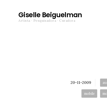
Giselle Beiguelman
Artista · Pesquisadora · Curadora
Posted
Tag
20-11-2009
au
mobile
mo