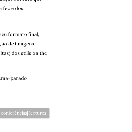
a fez e dos
eu formato final,
ução de imagens
as) dos stills on the
nema-parado
ategories:
conferências| lectures