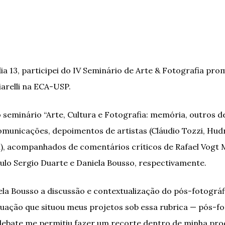
a 13, participei do IV Seminário de Arte & Fotografia pr
arelli na ECA-USP.
 seminário “Arte, Cultura e Fotografia: memória, outros 
omunicações, depoimentos de artistas (Cláudio Tozzi, Hudnil
n), acompanhados de comentários críticos de Rafael Vogt 
aulo Sergio Duarte e Daniela Bousso, respectivamente.
ela Bousso a discussão e contextualização do pós-fotográ
tuação que situou meus projetos sob essa rubrica — pós-fo
e debate me permitiu fazer um recorte dentro de minha pr