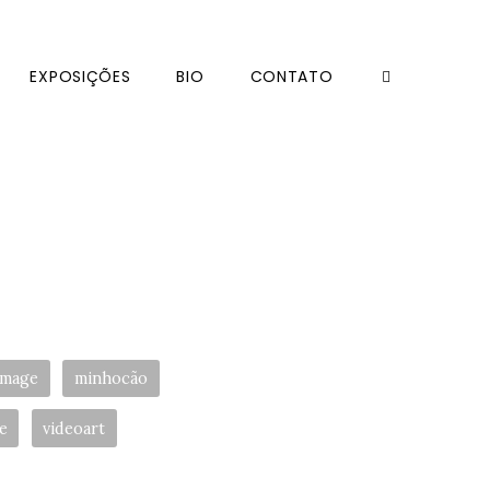
EXPOSIÇÕES
BIO
CONTATO
image
minhocão
e
videoart