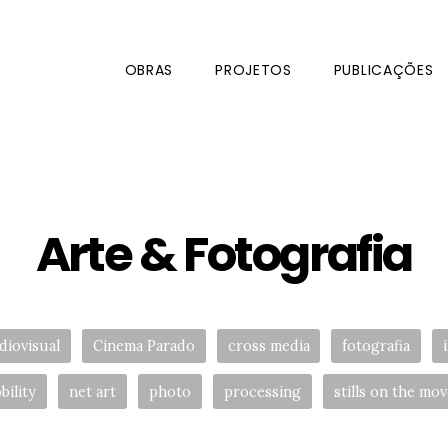
OBRAS
PROJETOS
PUBLICAÇÕES
Arte & Fotografia
s:
diovisual
Cinema Parado
cross media
fotografia
bility
net art
photo
processing
stills on the mov