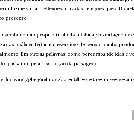
gerindo-me várias reflexões à luz das seleções que a Daniel
co presente.
desembocou no próprio título da minha apresentação em s
ar as análises feitas e o exercício de pensar minha prod
almente. Em outras palavras, como percursos (de idas e volt
o, passando pela dissolução da paisagem.
ideshare.net/gbeiguelman/dos-stills-on-the-move-ao-ci
C