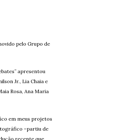
omovido pelo Grupo de
debates” apresentou
son Jr., Lia Chaia e
Maia Rosa, Ana Maria
fico em meus projetos
tográfico –partiu de
odução recente que