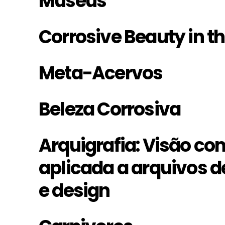
Museus
Corrosive Beauty in t
Meta-Acervos
Beleza Corrosiva
Arquigrafia: Visão c
aplicada a arquivos de
e design