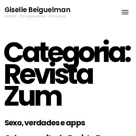
Giselle Beiguelman
Toggle
Artista · Pesquisadora · Curadora
naviga
Categoria:
Revista
Zum
Sexo, verdades e apps