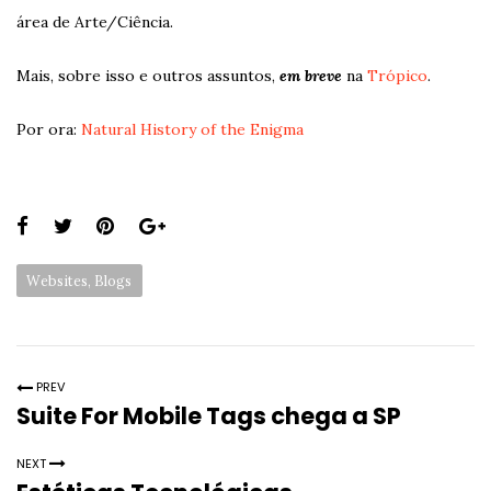
área de Arte/Ciência.
Mais, sobre isso e outros assuntos,
em breve
na
Trópico
.
Por ora:
Natural History of the Enigma
Share
this
Categories:
Websites, Blogs
page:
PREV
Suite For Mobile Tags chega a SP
NEXT