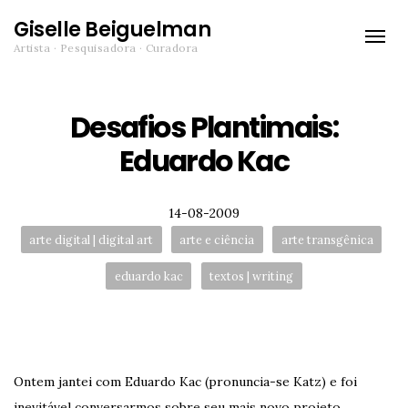
Giselle Beiguelman
Toggle
Artista · Pesquisadora · Curadora
naviga
Desafios Plantimais:
Eduardo Kac
Posted
14-08-2009
Tags:
arte digital | digital art
arte e ciência
arte transgênica
eduardo kac
textos | writing
Ontem jantei com Eduardo Kac (pronuncia-se Katz) e foi
inevitável conversarmos sobre seu mais novo projeto,