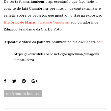
De certa forma, também, a apresentação que faço hoje, a
convite de Iatã Cannabrava, permite, ainda contextualizar e
refletir sobre os projetos que mostro no Itaú na exposição
Histórias de Mapas, Piratas e Tesouros,
sob curadoria de
Eduardo Brandão e da Cia. De Foto.
[Update: o vídeo da palestra realizada no dia 23/10 está
aqui
https://www.slideshare.net/gbeiguelman/imagens-
almnatureza
Share
this
Categories:
conferências| lectures
page: