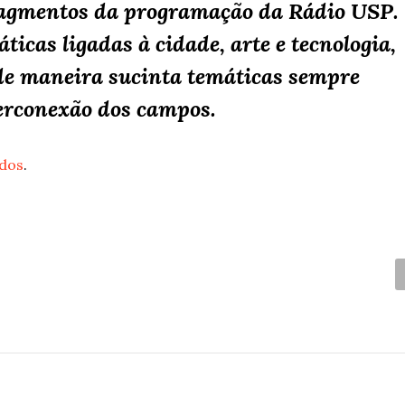
ragmentos da programação da Rádio USP.
icas ligadas à cidade, arte e tecnologia,
de maneira sucinta temáticas sempre
perconexão dos campos.
ados
.
C