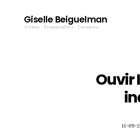
Giselle Beiguelman
Artista · Pesquisadora · Curadora
Ouvir 
in
Posted
11-09-2