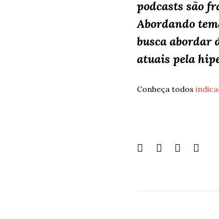
podcasts são f
Abordando temát
busca abordar 
atuais pela hi
Conheça todos
indic
Share
this
page: