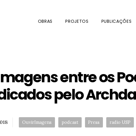
OBRAS
PROJETOS
PUBLICAÇÕES
Imagens entre os P
dicados pelo Archda
Tags:
018
OuvirImagens
podcast
Press
radio USP