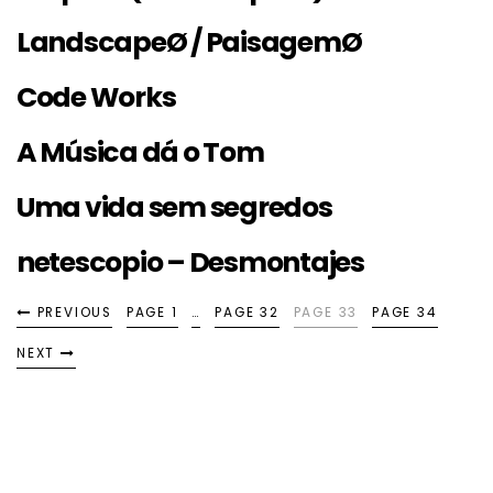
LandscapeØ / PaisagemØ
Code Works
A Música dá o Tom
Uma vida sem segredos
netescopio – Desmontajes
PREVIOUS
PAGE 1
…
PAGE 32
PAGE 33
PAGE 34
NEXT