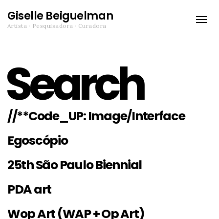
Giselle Beiguelman
Toggle
Artista · Pesquisadora · Curadora
naviga
Search
//**Code_UP: Image/Interface
Egoscópio
25th São Paulo Biennial
PDA art
Wop Art (WAP + Op Art)