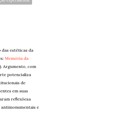
ção experimental
 das estéticas da
es:
Memória da
). Argumento, com
rte potencializa
itucionais de
rentes em suas
izaram reﬂexõesa
as antimonumentais e