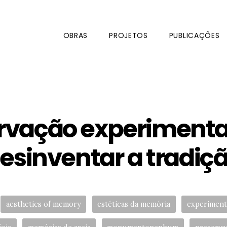
OBRAS
PROJETOS
PUBLICAÇÕES
rvação experimenta
esinventar a tradiç
Tags:
aesthetics of memory
estéticas da memória
experiment