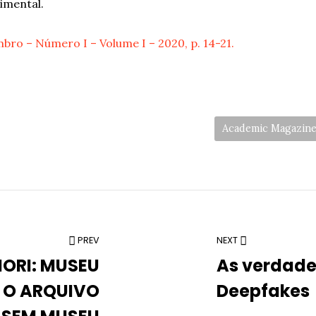
imental.
ro – Número I – Volume I – 2020, p. 14-21.
Categories:
Academic Magazines
PREV
NEXT
ORI: MUSEU
As verdade
 O ARQUIVO
Deepfakes