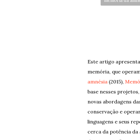
memória da amné
Este artigo apresenta
memória, que operam n
amnésia
(2015),
Memór
base nesses projetos,
novas abordagens das
conservação e operar
linguagens e seus re
cerca da potência da 