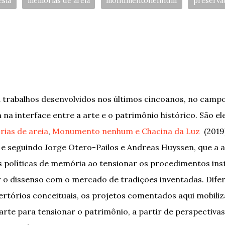
sia
memórias de areia
monumentonenhum
preserva
 trabalhos desenvolvidos nos últimos cincoanos, no campo
a interface entre a arte e o patrimônio histórico. São el
ias de areia
,
Monumento nenhum e Chacina da Luz
(2019
 e seguindo Jorge Otero-Pailos e Andreas Huyssen,
que a a
 políticas de memória ao tensionar os procedimentos inst
 o dissenso com o mercado de tradições inventadas. Dife
pertórios conceituais, os projetos comentados aqui mobil
arte para tensionar o patrimônio, a partir de perspectiv