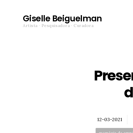
Giselle Beiguelman
Artista · Pesquisadora · Curadora
Prese
d
Posted
12-03-2021