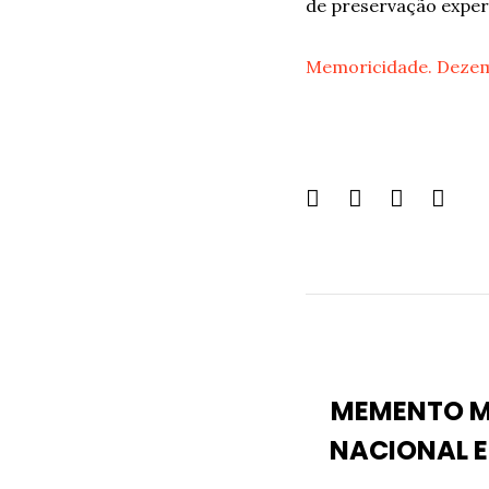
de preservação exper
Memoricidade. Dezemb
Share
this
page:
MEMENTO M
NACIONAL E