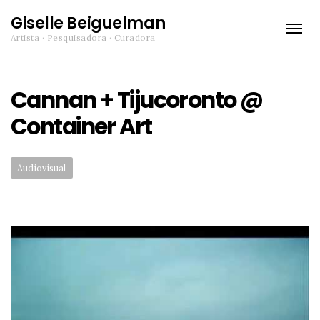
Giselle Beiguelman
Toggle
Artista · Pesquisadora · Curadora
naviga
Cannan + Tijucoronto @
Container Art
Categories:
Audiovisual