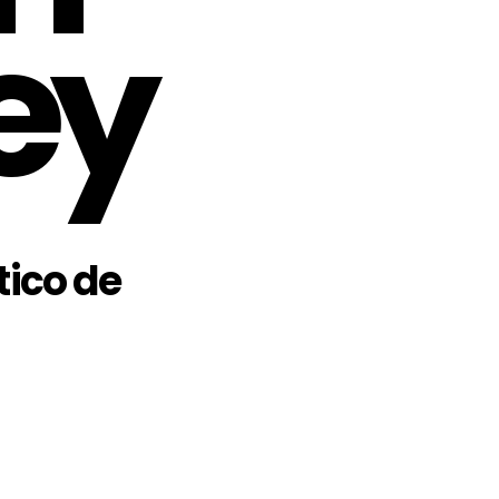
ey
tico de