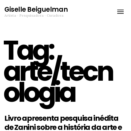
Giselle Beiguelman
Toggle
Artista · Pesquisadora · Curadora
naviga
Tag:
arte/tecn
ologia
Livro apresenta pesquisa inédita
de Zanini sobre a história da arte e