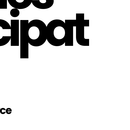
cipat
rce