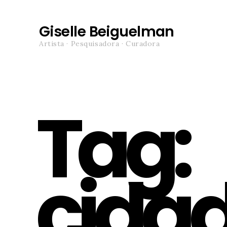
Giselle Beiguelman
Artista · Pesquisadora · Curadora
Tag:
cida