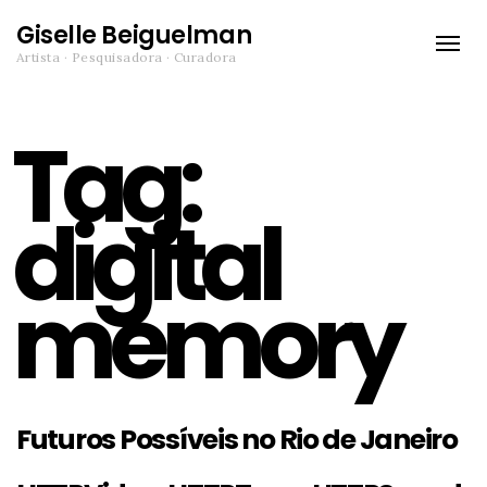
Giselle Beiguelman
Toggle
Artista · Pesquisadora · Curadora
naviga
Tag:
digital
memory
Futuros Possíveis no Rio de Janeiro