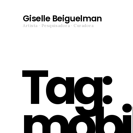
Giselle Beiguelman
Artista · Pesquisadora · Curadora
Tag:
mobi