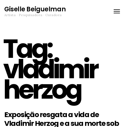
Giselle Beiguelman
Toggle
Artista · Pesquisadora · Curadora
naviga
Tag:
vladimir
herzog
Exposição resgata a vida de
Vladimir Herzog e a sua morte sob