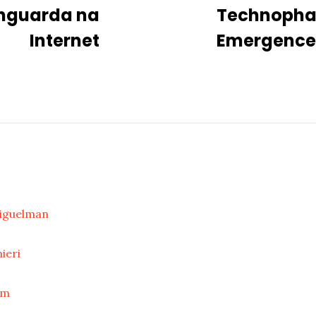
anguarda na
Technopha
Internet
Emergence
eiguelman
ieri
im