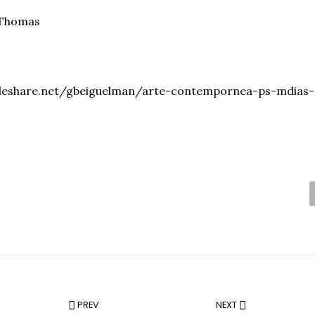
 Thomas
deshare.net/gbeiguelman/arte-contempornea-ps-mdias-di
C
PREV
NEXT