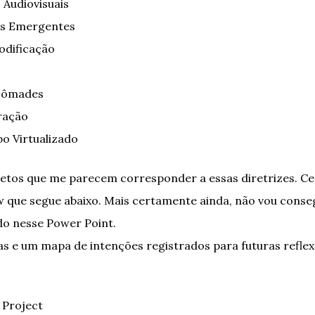
Audiovisuais
is Emergentes
odificação
 Nômades
ração
po Virtualizado
ojetos que me parecem corresponder a essas diretrizes. C
w que segue abaixo. Mais certamente ainda, não vou conse
do nesse Power Point.
as e um mapa de intenções registrados para futuras reflex
 Project