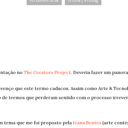
tecnoestéticas
textos | writing
entação no
The Creators Project
. Deveria fazer um panora
venço que este termo caducou. Assim como Arte & Tecnolo
 de termos que perderam sentido com o processo irreversí
um tema que me foi proposto pela
Ivana Bentes
(arte cont