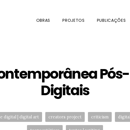
OBRAS
PROJETOS
PUBLICAÇÕES
Contemporânea Pós-
Digitais
s:
e digital | digital art
creators project
criticism
digita