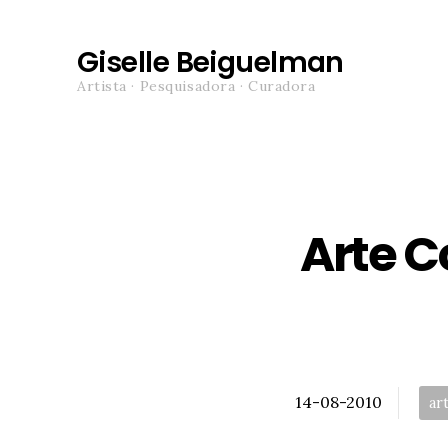
Giselle Beiguelman
Artista · Pesquisadora · Curadora
Arte 
Posted
Tag
14-08-2010
art