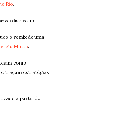
no Rio
.
nessa discussão.
ouco o remix de uma
 Sergio Motta
.
cionam como
s e traçam estratégias
izado a partir de