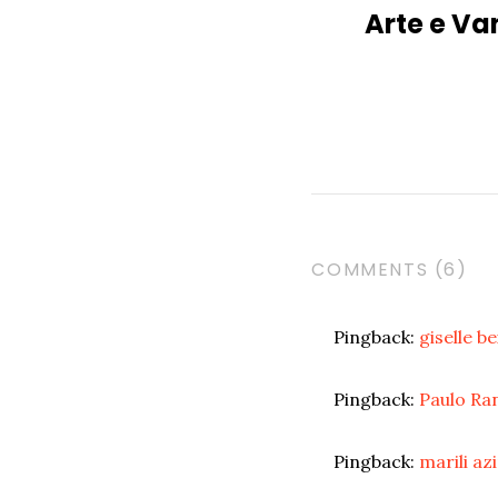
Arte e V
COMMENTS (6)
Pingback:
giselle b
Pingback:
Paulo Ran
Pingback:
marili az