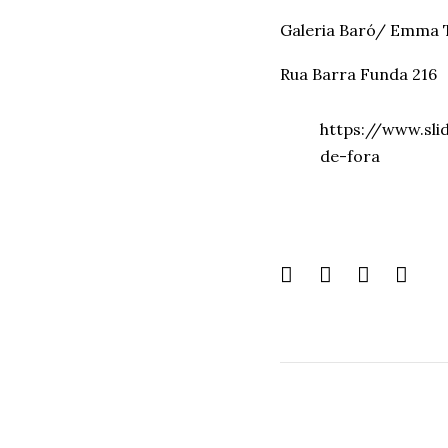
Galeria Baró/ Emma
Rua Barra Funda 216
https://www.sli
de-fora
Share
this
page: