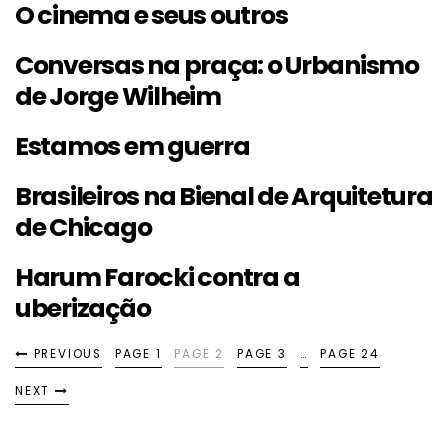
O cinema e seus outros
Conversas na praça: o Urbanismo
de Jorge Wilheim
Estamos em guerra
Brasileiros na Bienal de Arquitetura
de Chicago
Harum Farocki contra a
uberização
PREVIOUS
PAGE 1
PAGE 2
PAGE 3
…
PAGE 24
NEXT