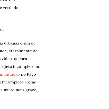
ue verdade.
e…
s urbanas e sim de
nde, literalmente de
m vídeo-quebra-
projeto incompleto no
umentação
no Paço
ou Incompleta. Como
ra muito mais grave,