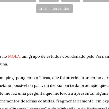
urban intervention
la no
MOLA
, um grupo de estudos coordenado pelo Fernan
una.
 um ping-pong com o Lucas, que foi interlocutor, como cu
uziano possível da palavra) de boa parte da produção que a
le me fez uma pergunta que me levou a apresentar alguns
bramentos de ideias contidas, fragmentariamente, em exp
meus “Cinemas Lascados”, o do Minhocão, o da Perimetral 