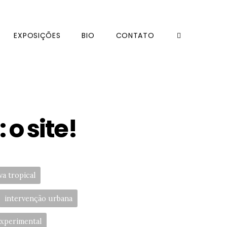
EXPOSIÇÕES
BIO
CONTATO
 o site!
va tropical
intervenção urbana
xperimental