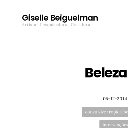
Giselle Beiguelman
Artista · Pesquisadora · Curadora
Beleza 
Posted
05-12-2014
convulsive tropical b
intervenções