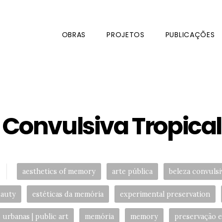
OBRAS
PROJETOS
PUBLICAÇÕES
Convulsiva Tropical:
Tags:
aesthetics of memory
arte pública
beleza convulsi
eauty
estéticas da memória
experimental preservation
 urbanas | public art
memória
memory
preservação e