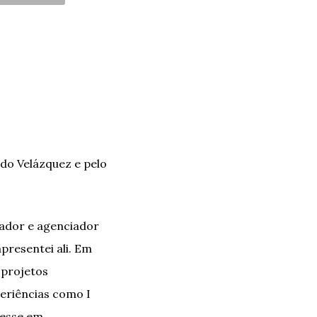
do Velázquez e pelo
rador e agenciador
presentei ali. Em
 projetos
eriências como I
(esse em