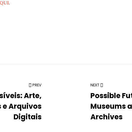
QUI
.
PREV
NEXT
íveis: Arte,
Possible Fut
 e Arquivos
Museums an
Digitais
Archives