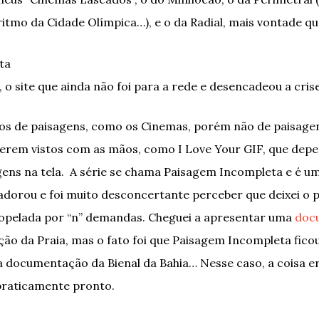
itmo da Cidade Olímpica…), e o da Radial, mais vontade q
o site que ainda não foi para a rede e desencadeou a cris
os de paisagens, como os Cinemas, porém não de paisagen
serem vistos com as mãos, como I Love Your GIF, que depe
ens na tela. A série se chama Paisagem Incompleta e é u
dorou e foi muito desconcertante perceber que deixei o 
opelada por “n” demandas. Cheguei a apresentar uma
doc
ção da Praia, mas o fato foi que Paisagem Incompleta fic
a documentação da Bienal da Bahia… Nesse caso, a coisa e
 praticamente pronto.