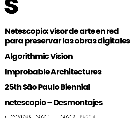
s
Netescopio: visor de arte en red
para preservar las obras digitales
Algorithmic Vision
Improbable Architectures
25th São Paulo Biennial
netescopio – Desmontajes
PREVIOUS
PAGE 1
…
PAGE 3
PAGE 4