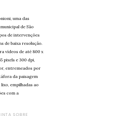
onioni, uma das
 municipal de São
ipos de intervenções
s de baixa resolução.
a vídeos de até 800 x
5 pixels e 300 dpi,
or, entremeados por
etáfora da paisagem
lixo, empilhadas ao
ções com a
TINTA SOBRE