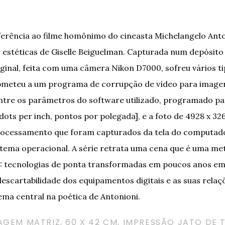
referência ao filme homônimo do cineasta Michelangelo Ant
s estéticas de Giselle Beiguelman. Capturada num depósito
riginal, feita com uma câmera Nikon D7000, sofreu vários t
ubmeteu a um programa de corrupção de vídeo para imagen
entre os parâmetros do software utilizado, programado par
[dots per inch, pontos por polegada], e a foto de 4928 x 326
rocessamento que foram capturados da tela do computad
istema operacional. A série retrata uma cena que é uma m
1: tecnologias de ponta transformadas em poucos anos em 
descartabilidade dos equipamentos digitais e as suas rela
ema central na poética de Antonioni.
MAGEM MATRIZ, 60 X 42 CM, IMPRESSÃO JATO DE 