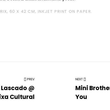
RIX, 60 X 42 CM, INKJET PRINT ON PAPER.
PREV
NEXT
 Lascado @
Mini Brothe
ixa Cultural
You