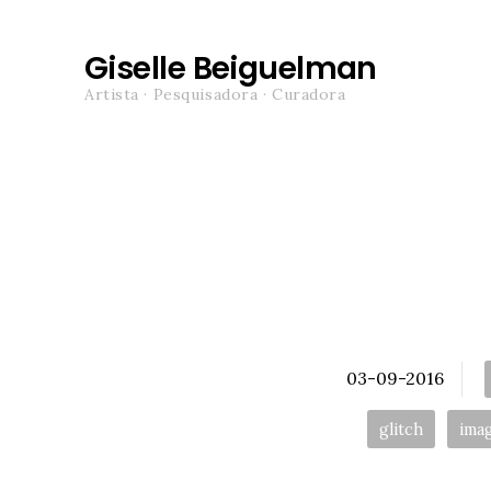
Giselle Beiguelman
Artista · Pesquisadora · Curadora
Posted
03-09-2016
glitch
ima