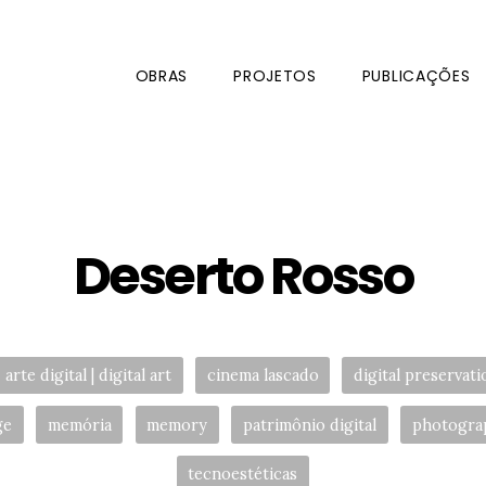
OBRAS
PROJETOS
PUBLICAÇÕES
Deserto Rosso
Tags:
arte digital | digital art
cinema lascado
digital preservati
ge
memória
memory
patrimônio digital
photogra
tecnoestéticas