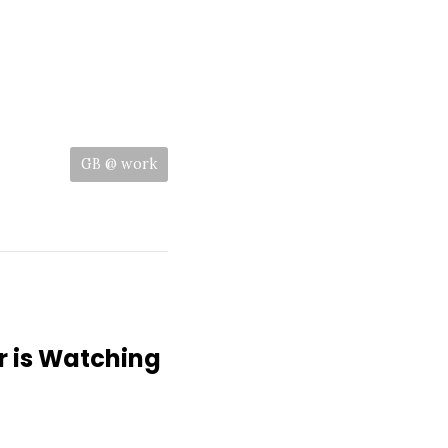
Categories:
GB @ work
r is Watching