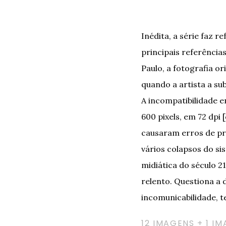
Inédita, a série faz 
principais referência
Paulo, a fotografia o
quando a artista a s
A incompatibilidade 
600 pixels, em 72 dpi 
causaram erros de p
vários colapsos do s
midiática do século 2
relento. Questiona a 
incomunicabilidade, t
12 IMAGENS + 1 I