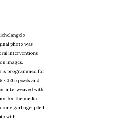
Michelangelo
iginal photo was
eral interventions
ion images.
ch is programmed for
28 x 3265 pixels and
n, interweaved with
hor for the media
become garbage, piled
hip with