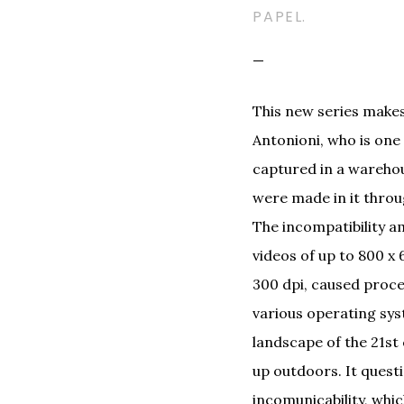
PAPEL.
—
This new series make
Antonioni, who is one
captured in a warehou
were made in it throu
The incompatibility a
videos of up to 800 x 
300 dpi, caused proc
various operating sys
landscape of the 21st 
up outdoors. It questi
incomunicability, whic