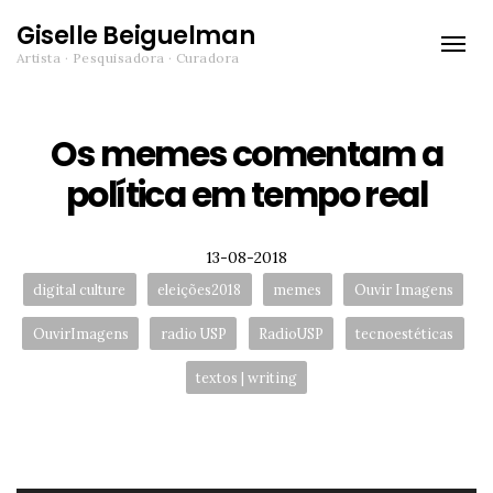
Giselle Beiguelman
Toggle
Artista · Pesquisadora · Curadora
naviga
Os memes comentam a
política em tempo real
Posted
13-08-2018
Tags:
digital culture
eleições2018
memes
Ouvir Imagens
OuvirImagens
radio USP
RadioUSP
tecnoestéticas
textos | writing