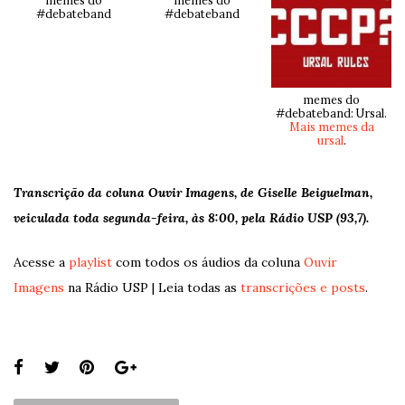
memes do
memes do
#debateband
#debateband
memes do
#debateband: Ursal.
Mais memes da
ursal
.
Transcrição da coluna Ouvir Imagens, de Giselle Beiguelman,
veiculada toda segunda-feira, às 8:00, pela Rádio USP (93,7).
Acesse a
playlist
com todos os áudios da coluna
Ouvir
Imagens
na Rádio USP | Leia todas as
transcrições e posts
.
Share
this