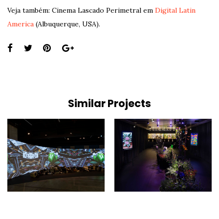
Veja também: Cinema Lascado Perimetral em
Digital Latin
America
(Albuquerque, USA).
Share
this
page:
Similar Projects