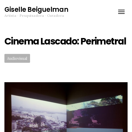
Giselle Beiguelman
Toggle
Artista · Pesquisadora · Curadora
naviga
Cinema Lascado: Perimetral
Categories:
Audiovisual