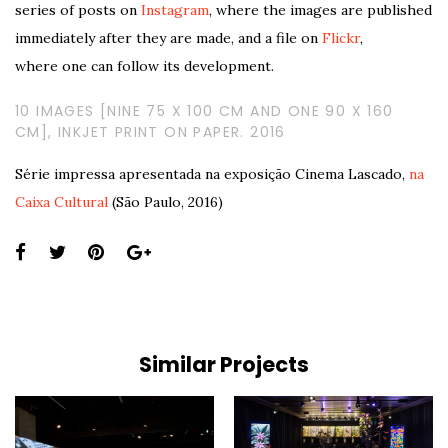
series of posts on
Instagram
, where the images are published
immediately after they are made, and a file on
Flickr
,
where one can follow its development.
10 IMAGES [NINE 75 X 100 CM AND ONE 90 X 160
CM], INKJET PRINT ON PAPER. 2016
Série impressa apresentada na exposição Cinema Lascado,
na
Caixa Cultural
(São Paulo, 2016)
Share
this
page:
Similar Projects