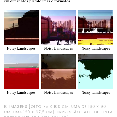
em diferentes plataformas e formatos.
Noisy Landscapes
Noisy Landscapes
Noisy Landscapes
Noisy Landscapes
Noisy Landscapes
Noisy Landscapes
10 IMAGENS [OITO 75 X 100 CM, UMA DE 160 X 90
CM, UMA 120 X 67,5 CM], IMPRESSÃO JATO DE TINTA