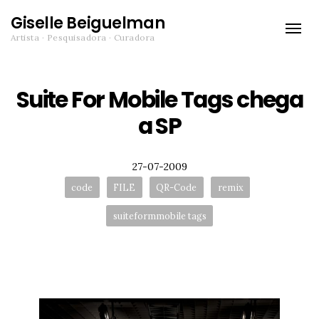
Giselle Beiguelman
Toggle
Artista · Pesquisadora · Curadora
naviga
Suite For Mobile Tags chega
a SP
Posted
27-07-2009
Tags:
code
FILE
QR-Code
remix
suiteformmobile tags