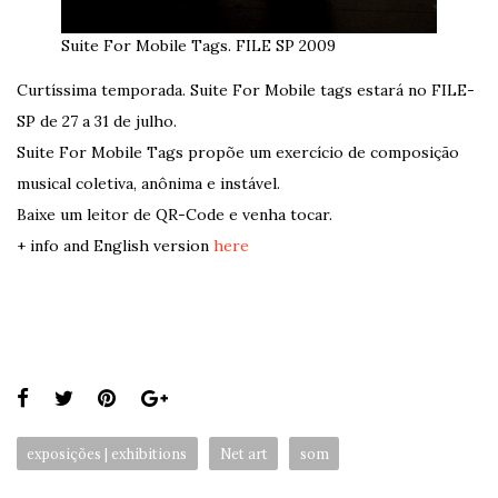
Suite For Mobile Tags. FILE SP 2009
Curtíssima temporada. Suite For Mobile tags estará no FILE-
SP de 27 a 31 de julho.
Suite For Mobile Tags propõe um exercício de composição
musical coletiva, anônima e instável.
Baixe um leitor de QR-Code e venha tocar.
+ info and English version
here
Share
this
Categories:
exposições | exhibitions
Net art
som
page: