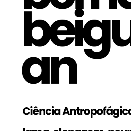
beig
an
Ciência Antropofágic