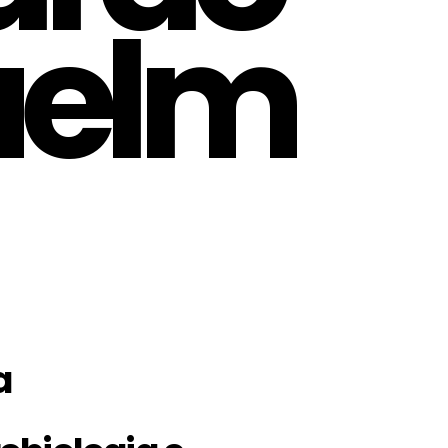
uelm
a