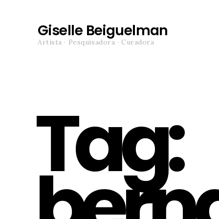
Giselle Beiguelman
Artista · Pesquisadora · Curadora
Tag:
bern