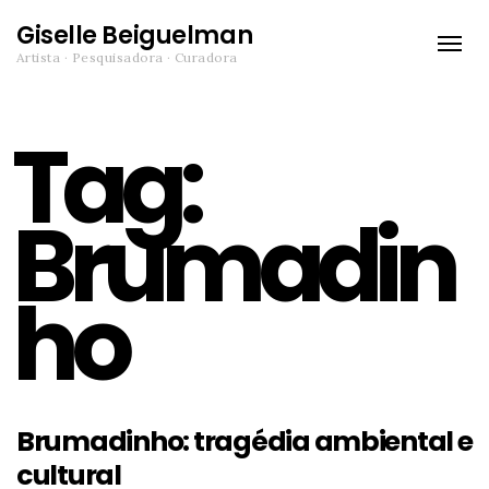
Giselle Beiguelman
Toggle
Artista · Pesquisadora · Curadora
naviga
Tag:
Brumadin
ho
Brumadinho: tragédia ambiental e
cultural