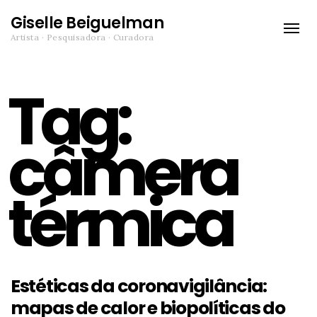
Giselle Beiguelman
Toggle
Artista · Pesquisadora · Curadora
naviga
Tag:
câmera
térmica
Estéticas da coronavigilância:
mapas de calor e biopolíticas do