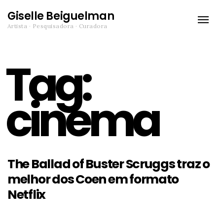
Giselle Beiguelman
Toggle
Artista · Pesquisadora · Curadora
naviga
Tag:
cinema
The Ballad of Buster Scruggs traz o
melhor dos Coen em formato
Netflix