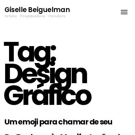
Giselle Beiguelman
Toggle
Artista · Pesquisadora · Curadora
naviga
Tag:
Design
Gráfico
Um emoji para chamar de seu