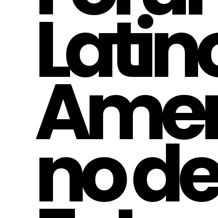
Latin
Amer
no d