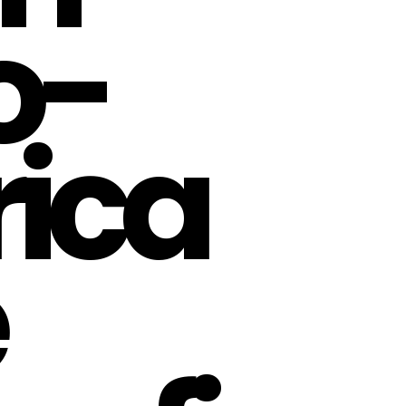
o-
ica
e