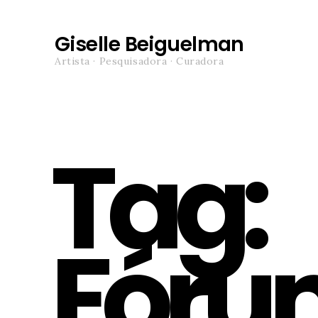
Giselle Beiguelman
Artista · Pesquisadora · Curadora
Tag:
Fóru