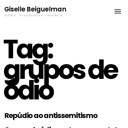
Giselle Beiguelman
Toggle
Artista · Pesquisadora · Curadora
naviga
Tag:
grupos de
ódio
Repúdio ao antissemitismo