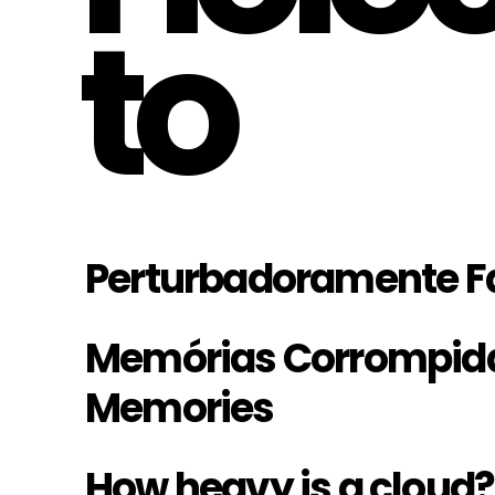
to
Perturbadoramente F
Memórias Corrompida
Memories
How heavy is a cloud?