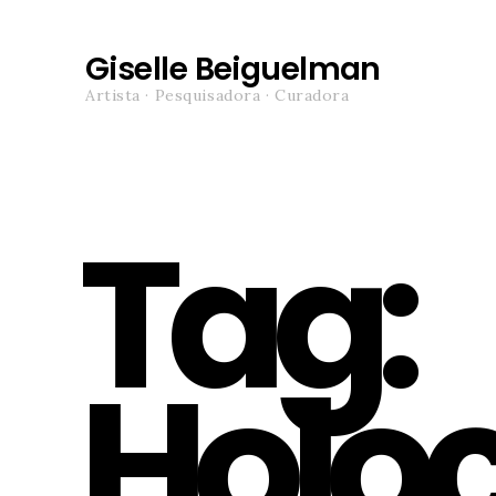
Giselle Beiguelman
Artista · Pesquisadora · Curadora
Tag:
Holo