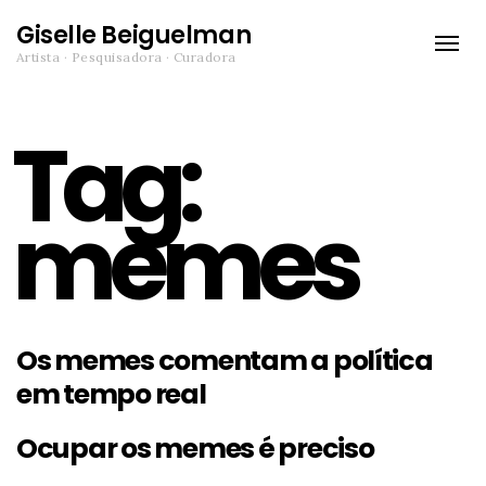
Giselle Beiguelman
Toggle
Artista · Pesquisadora · Curadora
naviga
Tag:
memes
Os memes comentam a política
em tempo real
Ocupar os memes é preciso