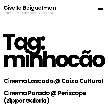
Giselle Beiguelman
Toggle
Artista · Pesquisadora · Curadora
naviga
Tag:
minhocão
Cinema Lascado @ Caixa Cultural
Cinema Parado @ Periscope
(Zipper Galeria)