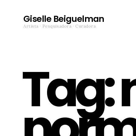
Giselle Beiguelman
Artista · Pesquisadora · Curadora
Tag:
norm