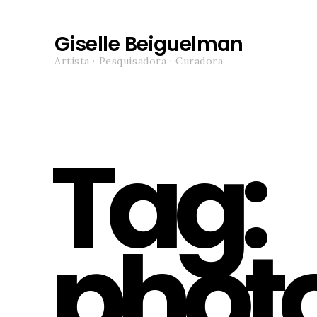
Giselle Beiguelman
Artista · Pesquisadora · Curadora
Tag:
phot