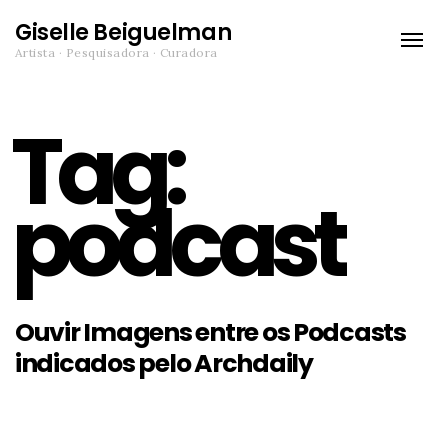
Giselle Beiguelman
Toggle
Artista · Pesquisadora · Curadora
naviga
Tag:
podcast
Ouvir Imagens entre os Podcasts
indicados pelo Archdaily