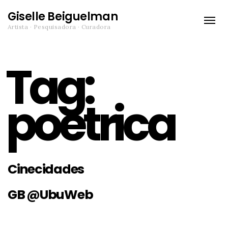
Giselle Beiguelman
Toggle
Artista · Pesquisadora · Curadora
naviga
Tag:
poetrica
Cinecidades
GB @UbuWeb