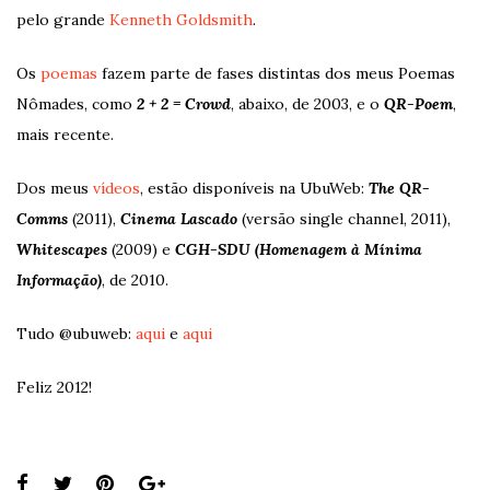
pelo grande
Kenneth Goldsmith
.
Os
poemas
fazem parte de fases distintas dos meus Poemas
Nômades, como
2 + 2 = Crowd
, abaixo, de 2003, e o
QR-Poem
,
mais recente.
Dos meus
vídeos
, estão disponíveis na UbuWeb:
The QR-
Comms
(2011),
Cinema Lascado
(versão single channel, 2011),
Whitescapes
(2009) e
CGH-SDU (Homenagem à Mínima
Informação)
, de 2010.
Tudo @ubuweb:
aqui
e
aqui
Feliz 2012!
Share