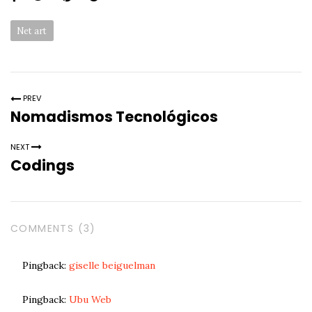
this
Categories:
Net art
page:
PREV
Nomadismos Tecnológicos
NEXT
Codings
COMMENTS (3)
Pingback:
giselle beiguelman
Pingback:
Ubu Web