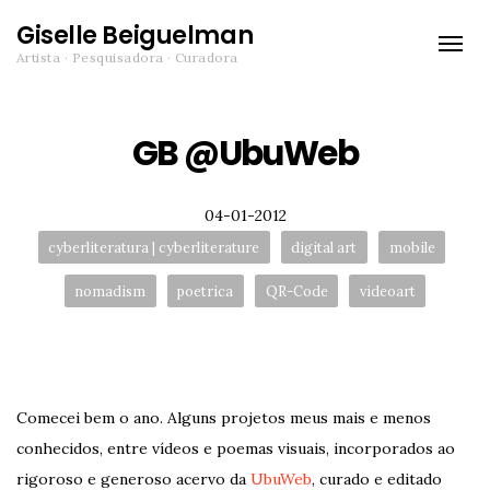
Giselle Beiguelman
Toggle
Artista · Pesquisadora · Curadora
naviga
GB @UbuWeb
Posted
04-01-2012
Tags:
cyberliteratura | cyberliterature
digital art
mobile
nomadism
poetrica
QR-Code
videoart
Comecei bem o ano. Alguns projetos meus mais e menos
conhecidos, entre vídeos e poemas visuais, incorporados ao
rigoroso e generoso acervo da
UbuWeb
, curado e editado