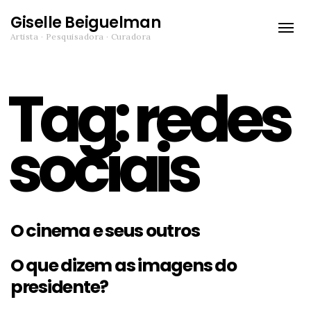
Giselle Beiguelman
Toggle
Artista · Pesquisadora · Curadora
naviga
Tag:
redes
sociais
O cinema e seus outros
O que dizem as imagens do
presidente?