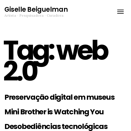
Giselle Beiguelman
Toggle
Artista · Pesquisadora · Curadora
naviga
Tag:
web
2.0
Preservação digital em museus
Mini Brother is Watching You
Desobediências tecnológicas