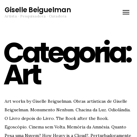
Giselle Beiguelman
Toggle
Artista · Pesquisadora · Curadora
naviga
Categoria:
Art
Art works by Giselle Beiguelman. Obras artísticas de Giselle
Beiguelman. Monumento Nenhum. Chacina da Luz. Odiolândia.
O Livro depois do Livro. The Book after the Book.
Egoscópio. Cinema sem Volta. Memória da Amnésia. Quanto
Pesa uma Nuvem? How Heavy is a Cloud?. Perturbadoramente