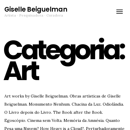
Giselle Beiguelman
Toggle
Artista · Pesquisadora · Curadora
naviga
Categoria:
Art
Art works by Giselle Beiguelman. Obras artísticas de Giselle
Beiguelman. Monumento Nenhum. Chacina da Luz. Odiolândia.
O Livro depois do Livro. The Book after the Book.
Egoscópio. Cinema sem Volta. Memória da Amnésia. Quanto
Pesa uma Nuvem? How Heavy is a Cloud?. Perturbadoramente