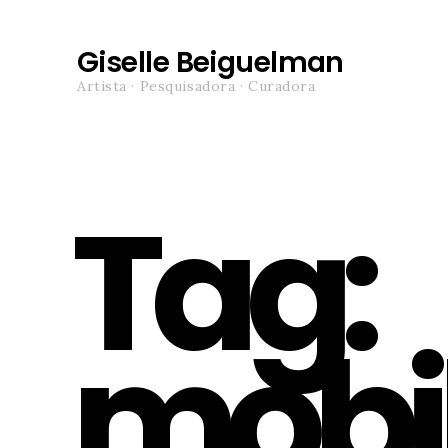
Giselle Beiguelman
Artista · Pesquisadora · Curadora
Tag:
mobi