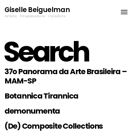
Giselle Beiguelman
Toggle
Artista · Pesquisadora · Curadora
naviga
Search
37o Panorama da Arte Brasileira –
MAM-SP
Botannica Tirannica
demonumenta
(De) Composite Collections