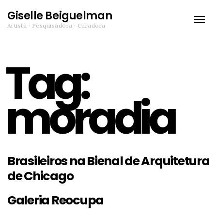
Giselle Beiguelman
Toggle
Artista · Pesquisadora · Curadora
naviga
Tag:
moradia
Brasileiros na Bienal de Arquitetura
de Chicago
Galeria Reocupa