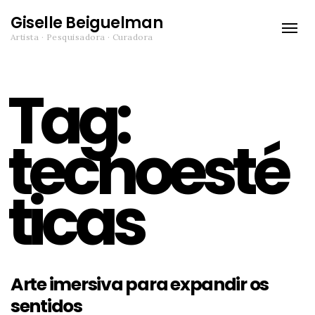
Giselle Beiguelman
Toggle
Artista · Pesquisadora · Curadora
naviga
Tag:
tecnoesté
ticas
Arte imersiva para expandir os
sentidos