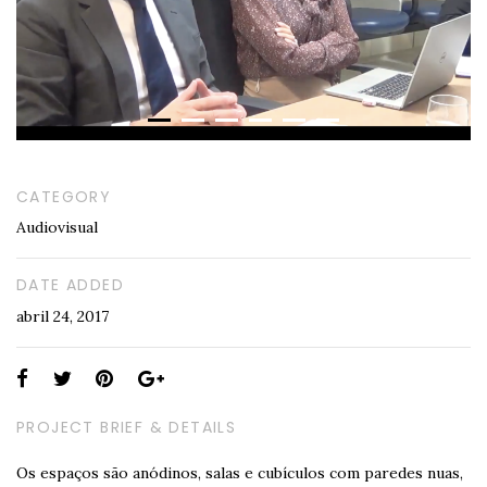
CATEGORY
Audiovisual
DATE ADDED
abril 24, 2017
Share
this
PROJECT BRIEF & DETAILS
page:
Os espaços são anódinos, salas e cubículos com paredes nuas,