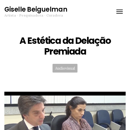
Giselle Beiguelman
Toggle
Artista · Pesquisadora · Curadora
naviga
A Estética da Delação
Premiada
Categories:
Audiovisual